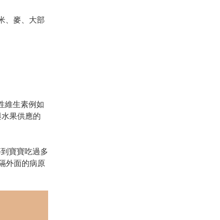
米、麥、大部
性維生素例如
與水果供應的
等到寶寶吃過多
隔外面的病原