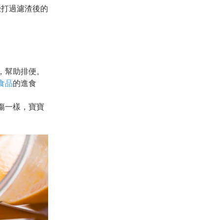
攪打過濾渣後的
，幫助排便。
食品
的進食
傷一樣，寶寶