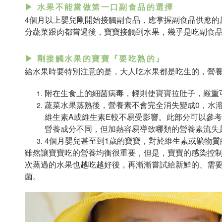
▶ 水果不能當做第一口副食品的選擇
4個月以上嬰兒剛開始接觸副食品，應掌握副食品供應的
分蔬菜跟肉都嘗過後，寶寶接觸到水果，幾乎是吃副食品2
▶ 剛接觸水果的寶寶『要吃熟的』
給水果時要特別注意的是，大人吃水果都是吃生的，營
附在生食上的細菌病毒，輕則使寶寶拉肚子，嚴重
蔬菜水果蒸熟後，營養素不會完全消失變成0，水
維生素A或維生素E較不易受影響。此部分可以參考
營養成分不同，但加熱容易導致哪類的營養素流失
4個月嬰兒甚至到1歲的寶寶，對於維生素或礦物
雖然讓寶寶吃的營養均衡很重要，但是，寶寶的感染控
次蒸過的水果也越吃越好後，再漸漸嘗試給新鮮的、需要
菌。