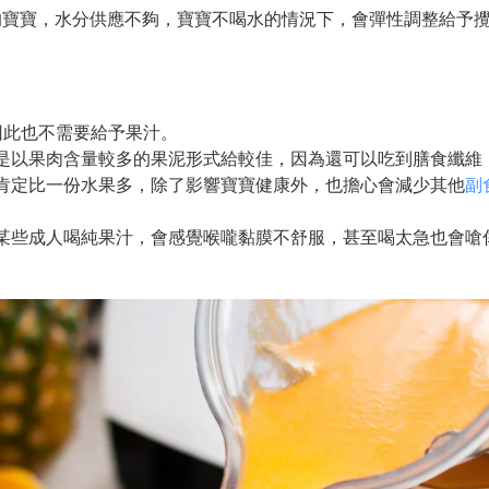
的寶寶，水分供應不夠，寶寶不喝水的情況下，會彈性調整給予
因此也不需要給予果汁。
是以果肉含量較多的果泥形式給較佳，因為還可以吃到膳食纖維
肯定比一份水果多，除了影響寶寶健康外，也擔心會減少其他
副
某些成人喝純果汁，會感覺喉嚨黏膜不舒服，甚至喝太急也會嗆