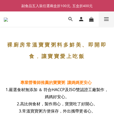
副食品五入裝任選兩盒折100元, 五盒折400元
8/1起會員制度調整，升級條件更新
8/1起會員制度調整，升級條件更新
裸廚房常溫寶寶粥料多鮮美、即開即
食
，
讓寶寶愛上吃飯
專業營養師推薦的寶寶粥 讓媽媽更安心
1.嚴選食材無添加 ＆ 符合HACCP及ISO雙認證工廠製作，
媽媽好安心
。
2.高比例食材，製作用心，寶寶吃了好開心。
3.常溫寶寶粥方便保存，外出攜帶更省心。