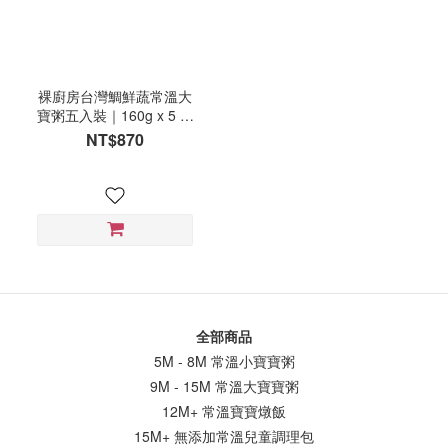
裸廚房台灣鯛鮮蔬常溫大
寶粥五入裝｜160g x 5 入
裝
NT$870
全部商品
5M - 8M 常溫小寶寶粥
9M - 15M 常溫大寶寶粥
12M+ 常溫寶寶燉飯
15M+ 無添加常溫兒童調理包