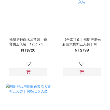
裸廚房雞肉木耳常溫小寶
【全素可食】裸廚房陽光
寶粥五入裝｜120g x 5 入
彩蔬大寶粥五入裝｜160g
裝
x 5 入裝
NT$720
NT$799