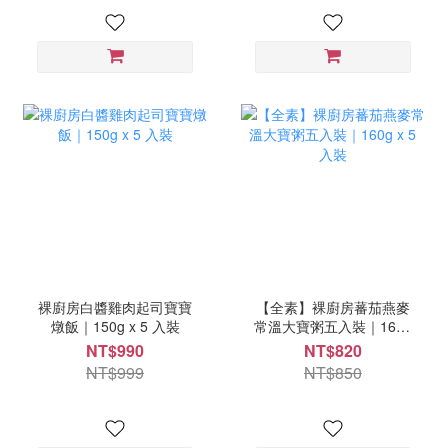
裸廚房白醬雞肉起司寶寶
【全素】裸廚房蕃茄燕麥
燉飯｜150g x 5 入裝
常溫大寶粥五入裝｜160g
x 5 入裝
NT$990
NT$820
NT$999
NT$850