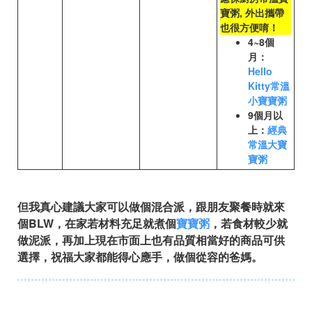
寶粥, 外出攜帶
也很方便唷！
4~8個
月：
Hello
Kitty常溫
小寶寶粥
9個月以
上：
經典
常溫大寶
寶粥
但我真心建議大家可以做個混合派，跟朋友聚餐時就來
個BLW，在家若材料充足就煮個
寶寶粥
，若食材較少就
做泥派，再加上現在市面上也有品質相當好的商品可供
選擇，祝福大家都能得心應手，做個從容的爸媽。