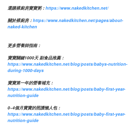
選購裸廚房寶寶粥：
https://www.nakedkitchen.net/
關於裸廚房：
https://www.nakedkitchen.net/pages/about-
naked-kitchen
更多營養師指南：
寶寶關鍵1000天 副食品推薦：
https://www.nakedkitchen.net/blog/posts/babys-nutrition-
during-1000-days
寶寶第一年的營養補充：
https://www.nakedkitchen.net/blog/posts/baby-first-year-
nutrition-guide
0~4個月寶寶的照護懶人包：
https://www.nakedkitchen.net/blog/posts/baby-first-year-
nutrition-guide