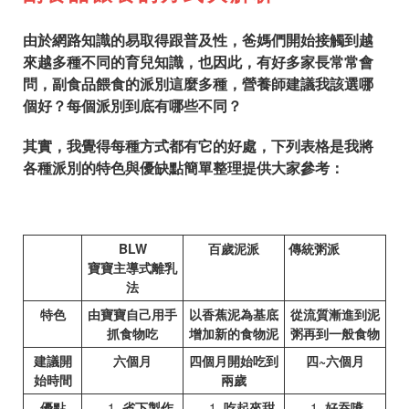
由於網路知識的易取得跟普及性，爸媽們開始接觸到越
來越多種不同的育兒知識，也因此，有好多家長常常會
問，副食品餵食的派別這麼多種，營養師建議我該選哪
個好？每個派別到底有哪些不同？
其實，我覺得每種方式都有它的好處，下列表格是我將
各種派別的特色與優缺點簡單整理提供大家參考：
BLW
百歲泥派
傳統粥派
寶寶主導式離乳
法
特色
由寶寶自己用手
以香蕉泥為基底
從流質漸進到泥
抓食物吃
增加新的食物泥
粥再到一般食物
建議開
六個月
四個月開始吃到
四~六個月
始時間
兩歲
優點
省下製作
吃起來甜
好吞嚥