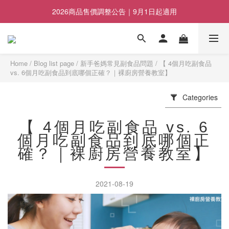
2026商品售價調整公告｜9月1日起適用
2026商品售價調整公告｜9月1日起適用
即日起至8/23暑假檔期優惠活動
副食品五入裝任選兩盒折100元, 五盒折400元
Home
/
Blog list page
/
新手爸媽常見副食品問題
/
【 4個月吃副食品
vs. 6個月吃副食品到底哪個正確？｜裸廚房營養教室】
2026商品售價調整公告｜9月1日起適用
Categories
【 4個月吃副食品 vs. 6
個月吃副食品到底哪個正
確？｜裸廚房營養教室】
2021-08-19