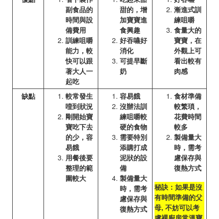
副食品的
甜的，增
漸進式訓
時間與設
加寶寶進
練咀嚼
備費用
食興趣
食量大的
訓練咀嚼
好吞嚥好
寶寶，在
能力，較
消化
外觀上可
快可以跟
可提早斷
看出較有
著大人一
奶
肉感
起吃
缺點
較常發生
容易餓
食材準備
噎到狀況
沒辦法訓
較繁瑣，
剛開始寶
練咀嚼較
花費時間
寶吃下去
硬的食物
較多
的少，容
需要特別
製備量大
易餓
添購打成
時，需考
用餐後要
泥狀的設
慮保存與
整理的範
備
復熱方式
圍較大
製備量大
秘訣：如果是沒
時，需考
有時間準備的父
慮保存與
母, 不妨可以考
復熱方式
慮裸廚房常溫寶