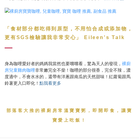
「
食材部分都吃得到原型，不用怕合成或添加物，
」
更有SGS檢驗讓我非常安心
Eileen's Talk
身為咖哩愛好者的媽媽我當然也要嚐嚐看，驚為天人的發現，
裸廚
房兒童雞肉咖哩
非常嫩完全不柴！咖哩的部分很香，完全不辣，濃
度適中，不會水水的，還帶有洋蔥跟南瓜的天然甜味！紅蘿蔔跟馬
鈴薯更入口即化！
點我看更多
部落客大推的裸廚房常溫寶寶粥
，即開即食，讓寶
寶愛上吃飯！