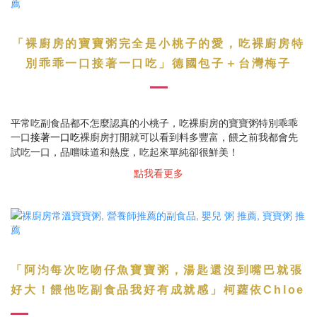
「
裸廚房的寶寶粥完全是小桃子的愛
，吃裸廚房特
德國包子＋台灣梅子
別乖乖一口接著一口吃」
平常吃副食品都不怎麼認真的小桃子，吃裸廚房的寶寶粥特別乖乖
一口
裸廚房打開就可以看到料多豐富，餵之前我都會先
接著一口吃
試吃一口，品嚐味道和熱度，吃起來單純卻很鮮美！
點我看更多
「
阿汮每次吃吻仔魚寶寶粥，湯匙還沒到嘴巴就張
」
好大！餵他吃副食品我好有成就感
柯蘿依Chloe