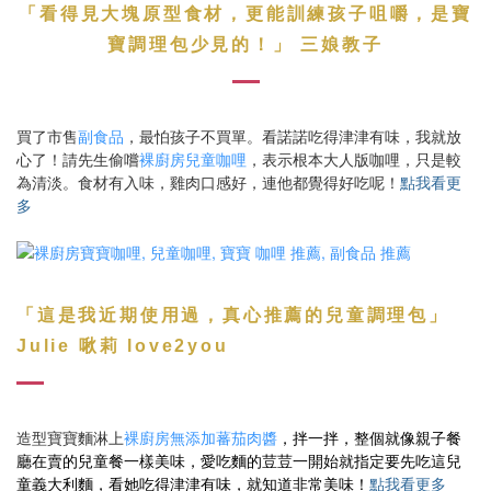
「
看得見大塊原型食材，更能訓練孩子咀嚼，是寶
」
寶調理包少見的！
三娘教子
買了市售
副食品
，最怕孩子不買單。看諾諾吃得津津有味，我就放
心了！請先生偷嚐
裸廚房兒童咖哩
，表示根本大人版咖哩，只是較
為清淡。食材有入味，雞肉口感好，連他都覺得好吃呢！
點我看更
多
「這是我近期使用過，真心推薦的兒童調理包
」
Julie 啾莉 love2you
造型寶寶麵淋上
裸廚房無添加蕃茄肉醬
，拌一拌，整個就像親子餐
廳在賣的兒童餐一樣美味，愛吃麵的荳荳一開始就指定要先吃這兒
童義大利麵
，看她吃得津津有味，就知道非常美味
！
點我看更多