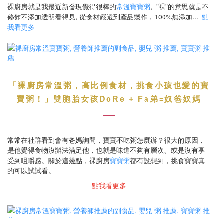
裸廚房就是我最近新發現覺得很棒的
常溫寶寶粥
, "裸"的意思就是不
修飾不添加透明看得見, 從食材嚴選到產品製作，100%無添加...
點
我看更多
「裸廚房常溫粥，高比例食材，挑食小孩也愛的寶
寶粥！」
雙胞胎女孩DoRe + Fa弟=奴爸奴媽
常常在社群看到會有爸媽詢問，寶寶不吃粥怎麼辦？很大的原因，
是他覺得食物沒辦法滿足他，也就是味道不夠有層次、或是沒有享
受到咀嚼感。關於這幾點，裸廚房
寶寶粥
都有設想到，挑食寶寶真
的可以試試看。
點我看更多