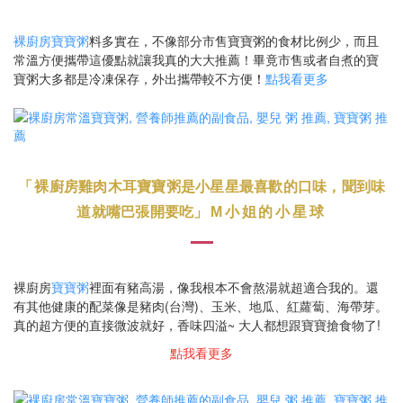
裸廚房寶寶粥
料多實在，不像部分市售寶寶粥的食材比例少，而且
常溫方便攜帶這優點就讓我真的大大推薦！畢竟市售或者自煮的寶
寶粥大多都是冷凍保存，外出攜帶較不方便
！
點我看更多
「
裸廚房雞肉木耳寶寶粥是小星星最喜歡的口味，
聞到味
道就嘴巴張開要吃
」
M小姐的小星球
裸廚房
寶寶粥
裡面有豬高湯，像我根本不會熬湯就超適合我的。還
有其他健康的配菜像是豬肉(台灣)、玉米、地瓜、紅蘿蔔、海帶芽。
真的超方便的直接微波就好，香味四溢~ 大人都想跟寶寶搶食物了!
點我看更多