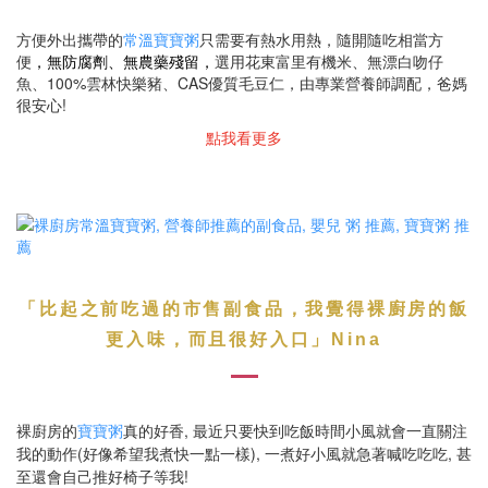
方便外出攜帶的
常溫寶寶粥
只需要有熱水用熱，隨開隨吃相當方
便
，無防腐劑、無農藥殘留
，
選用花東富里有機米、無漂白吻仔
魚、100%雲林快樂豬、CAS優質毛豆仁，由專業營養師調配，爸媽
很安心!
點我看更多
「比起之前吃過的市售副食品，我覺得裸廚房的飯
更入味，而且很好入口」Nina
裸廚房的
寶寶粥
真的好香, 最近只要快到吃飯時間小風就會一直關注
我的動作(好像希望我煮快一點一樣), 一煮好小風就急著喊吃吃吃, 甚
至還會自己推好椅子等我!