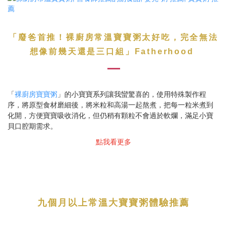
「廢爸首推！裸廚房常溫寶寶粥太好吃
，
完全無法
」
想像前幾天還是三口組
Fatherhood
「
裸廚房寶寶粥
」的小寶寶系列讓我蠻驚喜的，使用特殊製作程
序，將原型食材磨細後，將米粒和高湯一起熬煮，把每一粒米煮到
化開，方便寶寶吸收消化，但仍稍有顆粒不會過於軟爛，滿足小寶
貝口腔期需求。
點我看更多
九個月以上常溫大寶寶粥體驗推薦