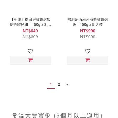
【免運】裸廚房寶寶燉飯
裸廚房西班牙海鮮寶寶燉
綜合體驗組｜150g x 3 入
飯｜150g x 5 入裝
裝
NT$649
NT$990
NT$699
NT$999
1
2
»
常溫大寶寶粥 (9個月以上適用）