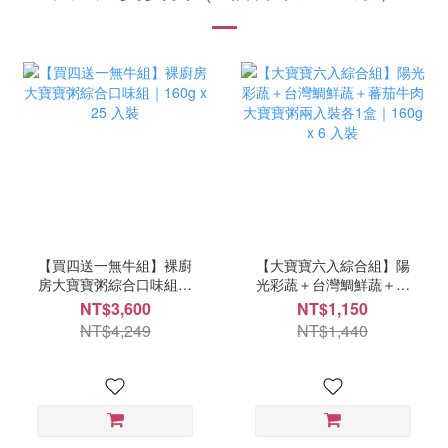
【買四送一無牛組】裸廚
【大寶寶六入綜合組】陽
房大寶寶粥綜合口味組｜
光彩蔬＋台灣鯛鮮蔬＋蕃
160g x 25 入裝
茄牛肉大寶寶粥兩入裝各1
NT$3,600
NT$1,150
盒｜160g x 6 入裝
NT$4,249
NT$1,440