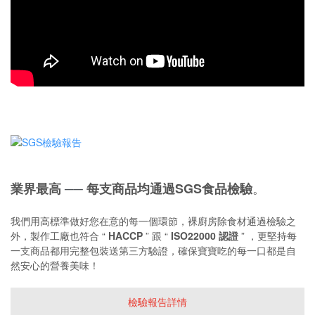
。
業界最高
每支商品均通過SGS食品檢驗
──
我們用高標準做好您在意的每一個環節，裸廚房除食材通過檢驗之
外，製作工廠
也
符合 “
HACCP
” 跟 “
ISO22000 認證
” ，更堅持每
一支商品都用完整包裝送第三方驗證，確保寶寶吃的每一口都是自
然安心的營養美味！
檢驗報告詳情