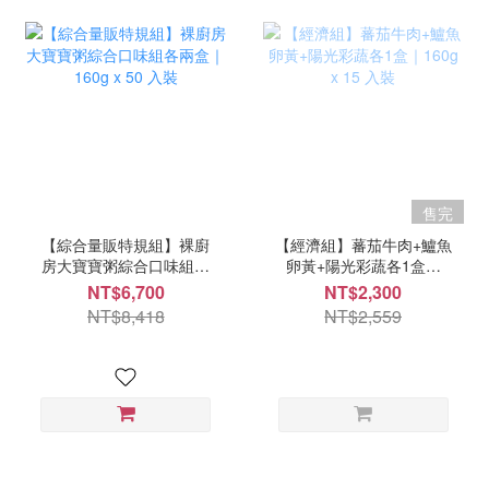
售完
【綜合量販特規組】裸廚
【經濟組】蕃茄牛肉+鱸魚
房大寶寶粥綜合口味組各
卵黃+陽光彩蔬各1盒｜
兩盒｜160g x 50 入裝
160g x 15 入裝
NT$6,700
NT$2,300
NT$8,418
NT$2,559