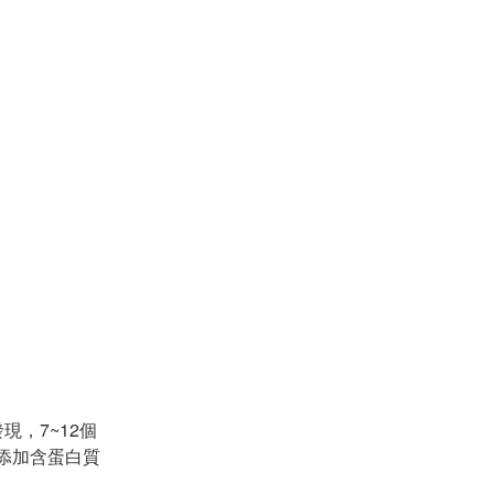
，7~12個
添加含蛋白質