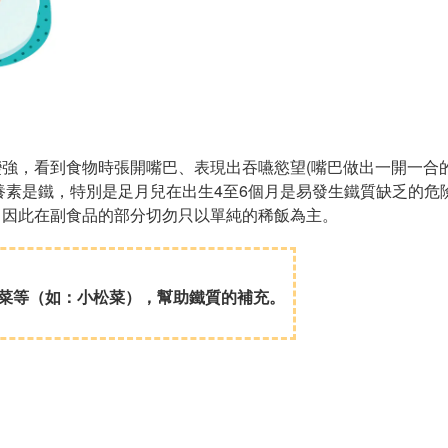
強，看到食物時張開嘴巴、表現出吞嚥慾望(嘴巴做出一開一合的
養素是鐵，特別是足月兒在出生4至6個月是易發生鐵質缺乏的危
。因此在副食品的部分切勿只以單純的稀飯為主。
菜等（如：小松菜），幫助鐵質的補充。