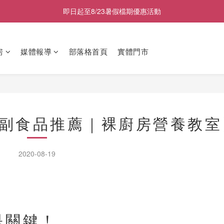
即日起至8/23暑假檔期優惠活動
2026商品售價調整公告｜9月1日起適用
副食品五入裝任選兩盒折100元, 五盒折400元
2026商品售價調整公告｜9月1日起適用
房
媒體報導
部落格首頁
實體門市
的副食品推薦｜裸廚房營養教室
2020-08-19
是關鍵！