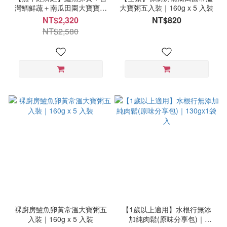
灣鯛鮮蔬＋南瓜田園大寶寶粥
大寶粥五入裝｜160g x 5 入裝
各1盒｜160g x 15 入裝
NT$2,320
NT$820
NT$2,580
裸廚房鱸魚卵黃常溫大寶粥五
【1歲以上適用】水根行無添
入裝｜160g x 5 入裝
加純肉鬆(原味分享包)｜