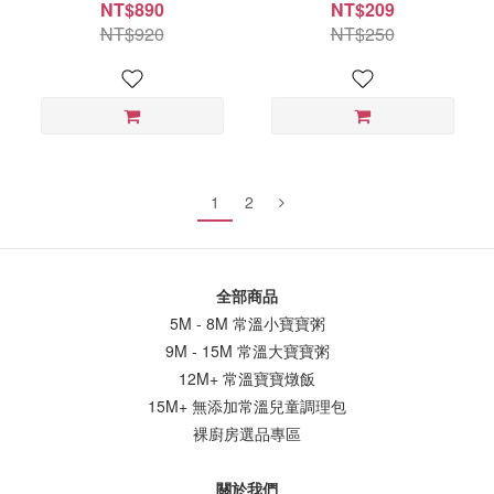
130gx1袋入
NT$890
NT$209
NT$920
NT$250
1
2
全部商品
5M - 8M 常溫小寶寶粥
9M - 15M 常溫大寶寶粥
12M+ 常溫寶寶燉飯
15M+ 無添加常溫兒童調理包
裸廚房選品專區
關於我們