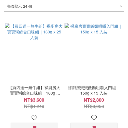
每頁顯示 24 個
【買四送一無牛組】裸廚房大
裸廚房寶寶飯麵咀嚼入門組｜
寶寶粥綜合口味組｜160g x
150g x 15 入裝
25 入裝
NT$3,600
NT$2,800
NT$4,249
NT$3,058