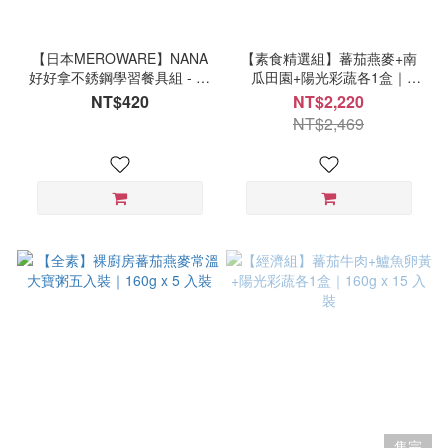
【日本MEROWARE】NANA
【素食精選組】蕃茄燕麥+南
好好拿不銹鋼學習餐具組 - 奶
瓜田園+陽光彩蔬各1盒｜
茶咖+豆沙粉
160g x 15 入裝
NT$420
NT$2,220
NT$2,469
售完