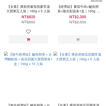
【全素】裸廚房蕃茄燕麥常溫
【經濟組】蕃茄牛肉+鱸魚卵
大寶粥五入裝｜160g x 5 入裝
黃+陽光彩蔬各1盒｜160g x
15 入裝
NT$820
NT$2,300
NT$850
NT$2,559
【無牛經濟組】鱸魚卵黃＋台
【全素】裸廚房南瓜田園常溫