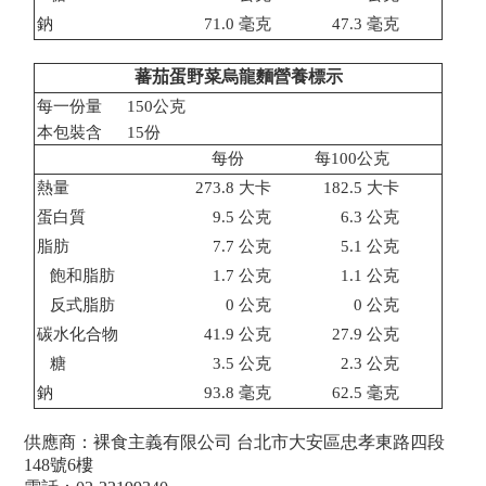
鈉
71.0
毫克
47.3
毫克
蕃茄蛋野菜烏龍麵營養標示
每一份量
150
公克
本包裝含
15
份
每份
每
100
公克
熱量
273.8
大卡
182.5
大卡
蛋白質
9.5
公克
6.3
公克
脂肪
7.7
公克
5.1
公克
飽和脂肪
1.7
公克
1.1
公克
反式脂肪
0
公克
0
公克
碳水化合物
41.9
公克
27.9
公克
糖
3.5
公克
2.3
公克
鈉
93.8
毫克
62.5
毫克
供應商：裸食主義有限公司 台北市大安區忠孝東路四段
148號6樓