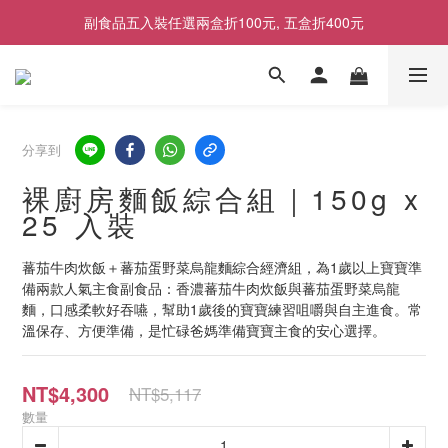
副食品五入裝任選兩盒折100元, 五盒折400元
2026商品售價調整公告｜9月1日起適用
2026商品售價調整公告｜9月1日起適用
分享到
裸廚房麵飯綜合組｜150g x
25 入裝
蕃茄牛肉炊飯＋蕃茄蛋野菜烏龍麵綜合經濟組，為1歲以上寶寶準
備兩款人氣主食副食品：香濃蕃茄牛肉炊飯與蕃茄蛋野菜烏龍
麵，口感柔軟好吞嚥，幫助1歲後的寶寶練習咀嚼與自主進食。常
溫保存、方便準備，是忙碌爸媽準備寶寶主食的安心選擇。
NT$4,300
NT$5,117
數量