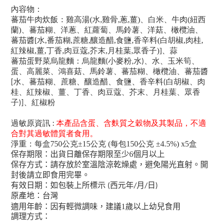
內容物：
蕃茄牛肉炊飯：雞高湯
(
水
,
雞骨
,
蔥
,
薑
)
、白米、牛肉
(
紐西
蘭
)
、蕃茄糊、洋蔥、紅蘿蔔、馬鈴薯、洋菇、橄欖油、
蕃茄醬
[
水
,
番茄糊
,
蔗糖
,
釀造醋
,
食鹽
,
香辛料
(
白胡椒
,
肉桂
,
紅辣椒
,
薑
,
丁香
,
肉豆蔻
,
芥末
,
月桂葉
,
眾香子
)]
、蒜
蕃茄蛋野菜烏龍麵：
烏龍麵
小麥粉
水
、水、玉米筍、
(
,
)
蛋、高麗菜、鴻喜菇、馬鈴薯、蕃茄糊、橄欖油、蕃茄醬
水、蕃茄糊、蔗糖、釀造醋、食鹽、香辛料
白胡椒、肉
[
(
桂、紅辣椒、薑、丁香、肉豆蔻、芥末、月桂葉、眾香
子
、紅椒粉
)]
過敏原資訊 :
本產品含蛋、含麩質之穀物及其製品，不適
合對其過敏體質者食用。
淨重：每盒750公克±15公克 (每包150公克 ±4.5%) x5盒
保存期限：出貨日離保存期限至少6個月以上
保存方式：請存放於室溫陰涼乾燥處，避免陽光直射。開
封後請立即食用完畢。
有效日期：如包裝上所標示
西元年
月
日
(
/
/
)
原產地：台灣
適用年齡：因有輕微調味，建議1歲以上幼兒食用
調理方式：