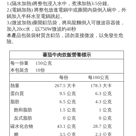
1.(
隔水加熱
)
將整包浸入水中，煮沸加熱
3-5
分鐘。
2.(
電鍋加熱
)
將整包放進電鍋中或撕開內袋倒入碗中，外
鍋加入半杯水至電鍋跳起。
3.(
微波加熱
)
撕開鋁箔袋，將烏龍麵倒入可微波容器後，
加入
20
cc
水，以
750W
微波約
40
秒
本產
品包裝袋材質含鋁箔，請勿直接微波，以免發生危
險。
蕃茄牛肉炊飯營養標示
每一份量
150
公克
本包裝含
10份
每份
每
100
公克
熱量
267.5
大卡
178.3
大卡
蛋白質
9.5
公克
6.3
公克
脂肪
6.5
公克
4.3
公克
飽和脂肪
1.5
公克
1
公克
反式脂肪
0
公克
0
公克
碳水化合物
43.1
公克
28.7
公克
糖
3.5
公克
2.3
公克