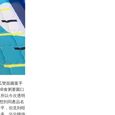
瓜雙面圖案手
B食粥要圍口
，所以今次透明
聯想到同產品名
唔平，但見到咁
唔多，分分鐘仲