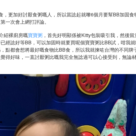
識煮嘢食，更加好討厭食粥嘅人，所以當諗起就嚟6個月要幫BB加固
來第一次會上網打評論。
媽介紹裸廚房嘅
寶寶粥
，首先好明顯係被Kitty包裝吸引我，然後
已經諗好等BB，可以加固時就要買呢個寶寶粥比BB試，咁我就
，點都會想將最好嘅食物比BB食，所以我就揀咗台灣的不同牌
然覺得好味，一直討厭粥比嘅我完全無諗過可以心接受到，無論