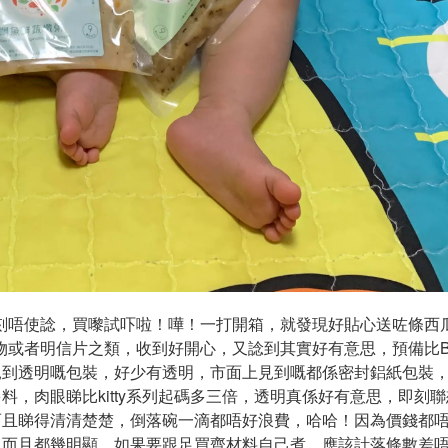
刻唔使諗，買嚟試吓啦！嘩！一打開箱，就發現好貼心送咗條西
物或者明信片之類，收到好開心，又諗到其實好有意思，預備比B
見到透明嘅包裝，好少有透明，市面上見到嘅都係密封鋁紙包裝
，肉眼睇比kitty系列起碼多三倍，透明真係好有意思，即刻
而且睇得清清楚楚，倒落碗一滴都唔好浪費，哈哈！因為價錢都
，而且都幾明顯。如果要跟足買齊材料自己煮，應該計落條數差