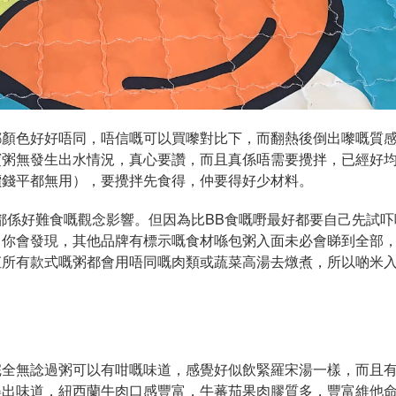
都顏色好好唔同，唔信嘅可以買嚟對比下，而翻熱後倒出嚟嘅質
寶粥無發生出水情況，真心要讚，而且真係唔需要攪拌，已經好
價錢平都無用），要攪拌先食得，仲要得好少材料。
都係好難食嘅觀念影響。但因為比BB食嘅嘢最好都要自己先試吓
，你會發現，其他品牌有標示嘅食材喺包粥入面未必會睇到全部
佢所有款式嘅粥都會用唔同嘅肉類或蔬菜高湯去燉煮，所以啲米
完全無諗過粥可以有咁嘅味道，感覺好似飲緊羅宋湯一樣，而且
得出味道，紐西蘭牛肉口感豐富，牛蕃茄果肉膠質多，豐富維他命