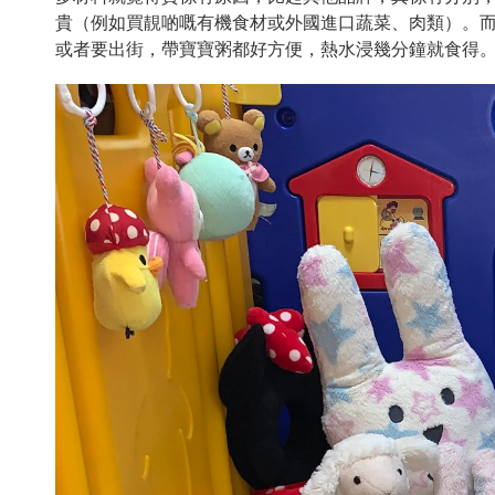
貴（例如買靚啲嘅有機食材或外國進口蔬菜、肉類）。
或者要出街，帶寶寶粥都好方便，熱水浸幾分鐘就食得