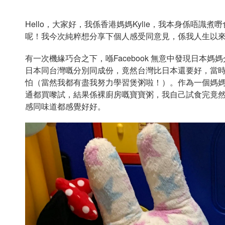
Hello，大家好，我係香港媽媽Kylie，我本身係唔
呢！我今次純粹想分享下個人感受同意見，係我人生以
有一次機緣巧合之下，喺Facebook 無意中發現日本媽
日本同台灣嘅分別同成份，竟然台灣比日本還要好，當時
怕（當然我都有盡我努力學習煲粥啦！）。作為一個媽媽
通都買嚟試，結果係裸廚房嘅寶寶粥，我自己試食完竟
感同味道都感覺好好。