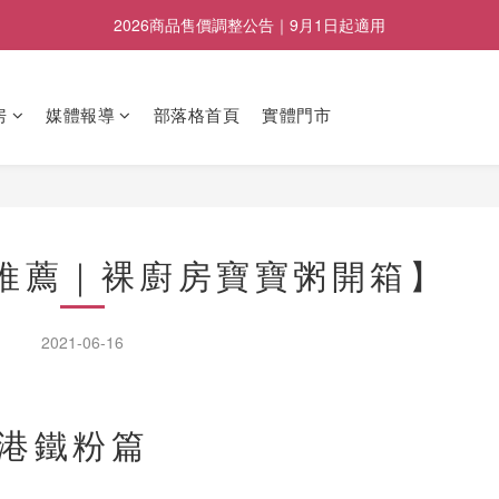
2026商品售價調整公告｜9月1日起適用
2026商品售價調整公告｜9月1日起適用
即日起至8/23暑假檔期優惠活動
房
媒體報導
部落格首頁
實體門市
副食品五入裝任選兩盒折100元, 五盒折400元
2026商品售價調整公告｜9月1日起適用
推薦｜裸廚房寶寶粥開箱】
2021-06-16
香港鐵粉篇