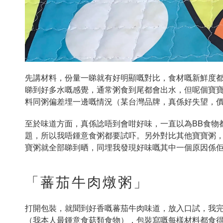
先講材料，份量一睇就有好明顯嘅對比，食材嘅新鮮度
睇到好多水嘅感覺，通常粥食到尾都會出水，但呢個寶
料同粥偏差埋一邊嘅情況（某台灣品牌，真係好失望，
至於味道方面，真係諗唔到會咁好味，一直以為BB食物
題，所以我唔鍾意食粥都要試吓。另外對比其他寶寶粥
寶粥就全部睇到晒，同埋我發現好味嘅其中一個原因係
「蕃茄牛肉燉粥」
打開包裝，就聞到好香嘅蕃茄牛肉味道，放入口試，我
（我本人最鍾意食菇類食物），包裝寫嘅每樣材料都食