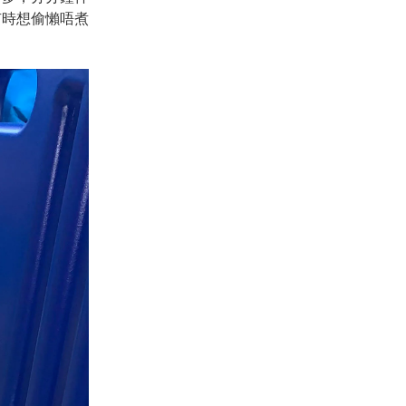
有時想偷懶唔煮