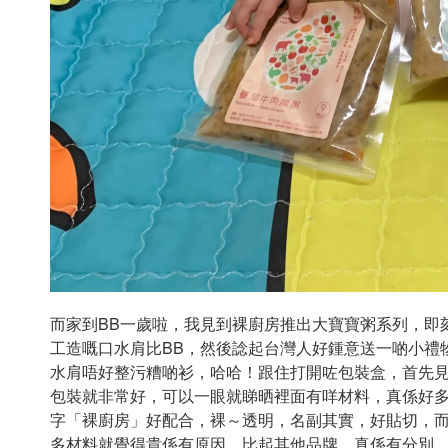
而家到BB一歲啦，我見到裸廚房推出大寶寶粥系列，即
工造嘅口水肩比BB，然後諗起台灣人好鍾意送一啲小禮
水肩唔好整污糟啲衫，哈哈！跟住打開咗包裝盒，首先
包裝就非常好，可以一眼就睇晒裡面有咩材料，真係好多料
字「裸廚房」好配合，裸～透明，名副其實，好貼切，
多材料就覺得貴係有原因，比起其他品牌，真係有分別