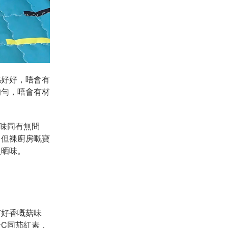
感好好，唔會有
均勻，唔會有材
味同有無問
，但裸廚房嘅寶
入晒味。
有好香嘅菇味
C同茄紅素，