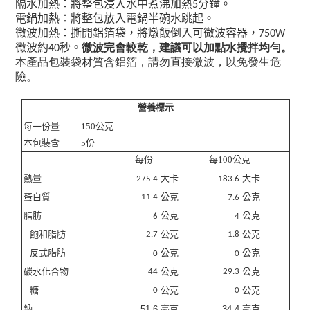
隔水加熱：將整包浸入水中煮沸加熱
分鐘。
5
電鍋加熱：將整包放入電鍋半碗水跳起。
微波加熱：撕開鋁箔袋，將燉飯倒入可微波容器，
750W
微波約
秒。
微波完會較乾
，建議可以加點水攪拌均勻
。
40
本產品包裝袋材質含鋁箔，請勿直接微波，以免發生危
險。
營養標示
每一份量
150
公克
本包裝含
5
份
每份
每
100
公克
熱量
大卡
大卡
275.4
183.6
蛋白質
公克
公克
11.4
7.6
脂肪
公克
公克
6
4
飽和脂肪
公克
公克
2.7
1.8
反式脂肪
公克
公克
0
0
碳水化合物
公克
公克
44
29.3
糖
公克
公克
0
0
鈉
51.6
毫克
34.4
毫克