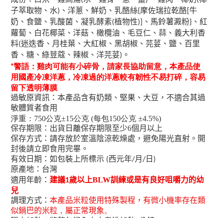
(
)
(
子萃取物、水
、洋蔥、鮮奶、乳酪絲
摩佐瑞拉乾酪
牛
)
{
[
奶、食鹽、乳酸菌、凝乳酵素
植物性
、馬鈴薯澱粉
、紅
(
)]
}
蘿蔔、白花椰菜、洋菇、橄欖油、毛豆仁、蒜、義大利香
料
迷迭香、月桂葉、大紅椒、黑胡椒、芫荽、鹽、百里
(
香、糖、綠荳蔻、辣椒、洋芫荽
。
)
*
警語：雞肉可能有小碎骨
，請家長協助留意
，本產品使
用國產冷凍洋蔥，冷凍過的洋蔥較有韌性不易打碎，容易
留下透明薄膜
過敏原資訊：本產品含有奶類、堅果、大豆，不適合其過
敏體質者食用
淨重：750公克±15公克 (每包150公克 ±4.5%)
保存期限：出貨日離保存期限至少6個月以上
保存方式：請存放於室溫陰涼乾燥處，避免陽光直射。開
封後請立即食用完畢。
有效日期：如包裝上所標示
西元年
月
日
(
/
/
)
原產地：台灣
適用年齡：
建議
以上BLW訓練或是有良好咀嚼力的幼
1歲
兒
調理方式：
本產品米粒使用特殊製程
，有微小機率存在類
似鍋巴的米粒
，
屬正常現象
。