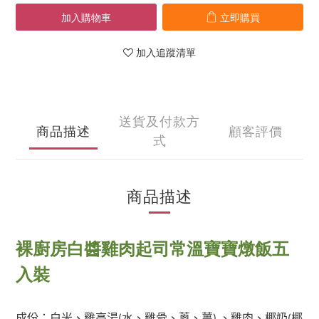
加入購物車
立即購買
加入追蹤清單
送貨及付款方
商品描述
顧客評價
式
商品描述
裸廚房白醬雞肉起司常溫寶寶燉飯五
入裝
成份
：
白米、雞高湯
水、雞骨、蔥、薑
、雞肉、椰奶
椰