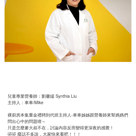
兒童專業營養師：劉馨嬬 Synthia Liu
主持人：車車/Mike
裸廚房本集重金禮聘到代班主持人-車車姊姊跟營養師來幫媽媽們
問出心中的問題唷～
只是怎麼麥大叔不在，討論內容反而變得更深夜的感覺！
🤣🤣 廢話不多說，大家快來看吧！！！