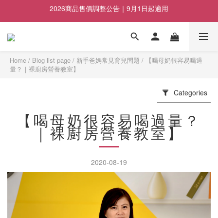
2026商品售價調整公告｜9月1日起適用
2026商品售價調整公告｜9月1日起適用
即日起至8/23暑假檔期優惠活動
副食品五入裝任選兩盒折100元, 五盒折400元
Home
/
Blog list page
/
新手爸媽常見育兒問題
/
【喝母奶很容易喝過
量？｜裸廚房營養教室】
2026商品售價調整公告｜9月1日起適用
Categories
【喝母奶很容易喝過量？
｜裸廚房營養教室】
2020-08-19