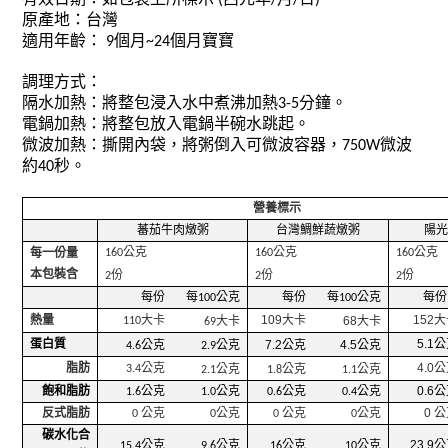
(
/
/
)
原產地：台灣
適用年齡：
個月
個月寶寶
9
~24
調理方式：
隔水加熱：將整包浸入水中煮沸加熱
分鐘。
3-5
電鍋加熱：將整包放入電鍋半碗水跳起。
微波加熱：撕開內袋，將粥倒入可微波容器，
微波
750W
約
秒。
40
營養標示
蕃茄牛肉燉粥
台灣鯛鮮蔬燉粥
陽光
公克
公克
公克
每一份量
160
160
160
本包裝含
份
份
份
2
2
2
每份
每
公克
每份
每
公克
每份
100
100
熱量
大卡
109
大卡
152
大
大卡
68
大卡
110
69
蛋白質
5.1
公
公克
公克
7.2
公克
4.5
公克
4.6
2.9
脂肪
公克
4.0
公
公克
公克
公克
3.4
2.1
1.8
1.1
飽和脂肪
公克
公克
公克
公克
0.6
公
1.6
1.0
0.6
0.4
反式脂肪
公克
公克
公克
公克
0
公
0
0
0
0
碳水化合
公克
公克
公克
公克
23.9
公
15.4
9.6
16
10