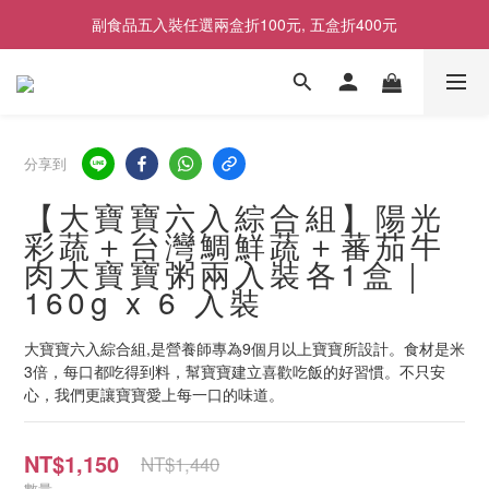
2026商品售價調整公告｜9月1日起適用
2026商品售價調整公告｜9月1日起適用
分享到
【大寶寶六入綜合組】陽光
彩蔬＋台灣鯛鮮蔬＋蕃茄牛
肉大寶寶粥兩入裝各1盒｜
160g x 6 入裝
大寶寶六入綜合組,是營養師專為9個月以上寶寶所設計。食材是米
3倍，每口都吃得到料，幫寶寶建立喜歡吃飯的好習慣。不只安
心，我們更讓寶寶愛上每一口的味道。
NT$1,150
NT$1,440
數量