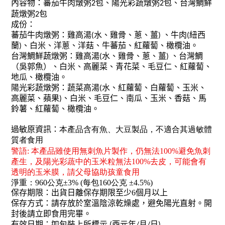
內容物
：蕃茄牛肉燉粥
包、陽光彩蔬燉粥
包、台灣鯛鮮
2
2
蔬燉粥
包
2
成份
：
蕃茄牛肉燉粥：
雞
高湯
水、雞骨、蔥、薑
、牛肉
紐西
(
)
(
蘭
、白米、洋蔥、洋菇、牛蕃茄、紅蘿蔔、橄欖油。
)
台灣鯛鮮蔬燉粥：
雞
高湯
水、雞骨、蔥、薑
、台灣鯛
(
)
（吳郭魚）、白米、高麗菜、青花菜、毛豆仁、紅蘿蔔、
地瓜、橄欖油。
陽光彩蔬燉粥：
蔬菜高湯
水、紅蘿蔔、白蘿蔔、玉米、
(
高麗菜、蘋果
、白米、毛豆仁、南瓜、玉米、香菇、馬
)
鈴薯、紅蘿蔔、橄欖油。
過敏原資訊：
本產品含有魚、大豆製品，不適合其過敏體
質者食用
警語: 本產品雖使用無刺魚片製作
，仍無法100%避免魚刺
產生
，及陽光彩蔬中的玉米粒無法100%去皮
，可能會有
透明的玉米膜
，請
父母協助孩童食用
淨重：960
公克±3% (每包160公克 ±4.5%)
保存期限：出貨日離保存期限至少6個月以上
保存方式：請存放於室溫陰涼乾燥處，避免陽光直射。開
封後請立即食用完畢。
有效日期：如包裝上所標示
西元年
月
日