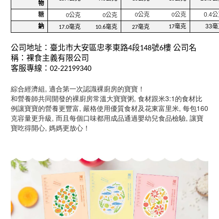
物
糖
公克
公克
0.4
公
公克
公克
0
0
0
0
鈉
毫克
33
毫
毫克
毫克
毫克
17
17.0
10.6
27
公司地址：臺北市大安區忠孝東路
段
號
樓
公司名
4
148
6
稱：裸食主義有限公司
客服專線：
02-22199340
綜合經濟組, 適合第一次認識裸廚房的寶寶！
和營養師共同開發的裸廚房常溫大寶寶粥, 食材跟米3:1的食材比
例讓寶寶的營養更豐富, 嚴格使用優質食材及花東富里米, 每包160
克容量更升級, 而且每個口味都用成品通過嬰幼兒食品檢驗, 讓寶
寶吃得開心, 媽媽更放心！