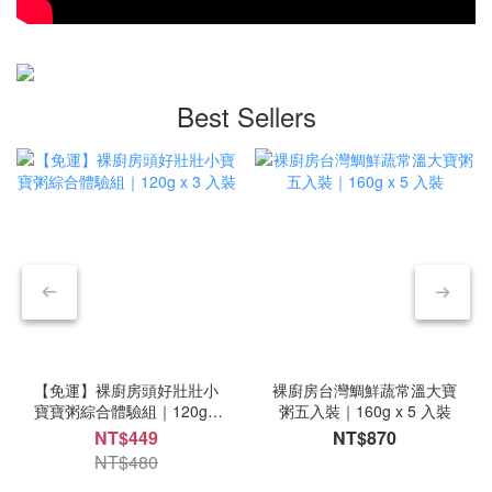
將米粒輕輕壓一下，如果可以被壓扁、不會有碎裂感，代表已經熟
了。嘗一口口感 煮熟的米粒應該是柔軟的，即使中間看起來有白白
的，也不會有生硬或夾生的感覺。觀察整體質地 熟米的外層會是柔
軟的，整體口感是「軟中帶點顆粒」，而不是硬或脆。✅ 為什麼裸
Best Sellers
廚房的燉飯口感這麼顆粒？有些爸媽會發現，裸廚房的寶寶燉飯很
像乾飯。 這其實是我們刻意設計的口感。 在熱穿透過程中，正常米
粒中的澱粉會進一步糊化，最後變成接近粥的狀態。但我們希望保
留燉飯應有的「米粒口感」，因此刻意將熟米烘乾降低水分比例，
讓產品呈現：米粒分明口感顆粒不軟爛更接近日常飯食但只要使用
沸水加熱3~5分鐘即可讓米粒還原到正常的口感，如果外出不方便煮
沸熱水也可以直接將熱水倒入飯內攪拌後，再用悶燒罐讓米粒燜個
3~5分鐘軟化。✅ 幫助寶寶練習咀嚼，銜接大人食物這樣的口感設
計，其實有一個很重要的目的： 👉 幫助寶寶從副食品階段，逐步
銜接大人食物。 在成長過程中，寶寶需要從泥狀、粥狀食物，慢慢
【免運】裸廚房頭好壯壯小
裸廚房台灣鯛鮮蔬常溫大寶
過渡到有顆粒的主食，建立咀嚼與吞嚥能力。 寶寶燉飯正是設計在
寶寶粥綜合體驗組｜120g x
粥五入裝｜160g x 5 入裝
這個過渡階段，讓孩子在安全的前提下：練習咀嚼適應顆粒食物建
3 入裝
NT$449
NT$870
立飲食能力✅ 如果寶寶還不習慣這麼顆粒怎麼辦？每個寶寶的發展
NT$480
進度不同，如果目前比較習慣吃粥或是軟飯，也可以透過以下方式