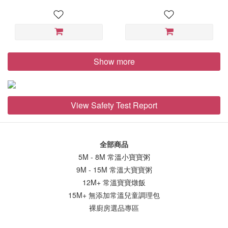
慢慢適應：加入少量熱水或高湯拌開後浸泡3~5分鐘讓米粒吸收熱水
軟化用電鍋加熱，也可以再看寶寶喜歡的口感加入水分以後再蒸，
讓寶寶一步一步習慣不同的食物質地。最後想對爸媽說我們理解看
到米心白白時的擔心，也知道你在意的，不只是「有沒有熟」，而
是「是否安全、是否適合寶寶」。 但也想讓你放心 ：米粒已經完全
Show more
煮熟，白色米心只是製程與水分結構造成的自然現象喔～ 我們選擇
保留這樣的口感是希望寶寶不只吃得安心，也能在每一口中，慢慢
學會咀嚼，順利銜接未來與家人一起用餐的每一天！❓常見問題
View Safety Test Report
FAQ Q：寶寶燉飯米心白白的是沒熟嗎？A：不是，米已經完全煮
熟，白色米心是製程中水分與澱粉結構變化造成的自然外觀。Q：寶
寶燉飯跟寶寶粥差在哪？A：兩者最大的差別在於「質地與成長階
全部商品
段」。 寶寶粥：水分較高、口感細軟，適合剛開始接觸副食品或咀
5M - 8M 常溫小寶寶粥
嚼能力還在建立中的寶寶寶寶燉飯：水分較少、保留米粒顆粒感，
9M - 15M 常溫大寶寶粥
適合1歲以上已經可以吃乾飯的寶寶Q：寶寶燉飯需要再加水去加熱
12M+ 常溫寶寶燉飯
嗎？A：裸廚房的燉飯在設計上刻意降低水分比例，讓米粒即使經過
15M+ 無添加常溫兒童調理包
熱穿透製程也不會糊化，因此是偏乾飯口感。不過如果寶寶目前還
裸廚房選品專區
在適應顆粒食物，可以使用電鍋蒸的方式加熱，會讓米粒軟化更明
顯，也可以依寶寶的進食狀況決定是否加水進去蒸。 更多相關知