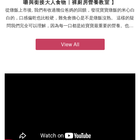
嚼與銜接大人食物｜裸廚房營養教室 】
從燉飯上市後, 我們有收過幾位爸媽的回饋，發現寶寶燉飯的米心白
白的，口感偏乾也比較硬，難免會擔心是不是燉飯沒熟。 這樣的疑
問我們完全可以理解，因為每一口都是給寶寶最重要的營養。也因
此，我們想用更清楚的方式說明，讓你安心了解寶寶正在吃的副食
品。✅ 米飯其實是完全煮熟的裸廚房的寶寶燉飯，並不是將生米混
View All
合醬汁直接投入包裝內進行熱穿透，而是經過多一道處理：先將生
米完整煮熟再將熟米烘乾降低水分含量最後將米粒與食材與醬汁混
合，進行熱穿透👉 換句話說，這樣的燉飯其實是經過兩次熟化處理
的。 因此可以放心，米粒並不是生的，也不是沒有煮熟，而是在特
殊技術與品質控管下完成的寶寶副食品。✅ 為什麼米心會白白的？
那麼，為什麼會看到米粒中間有白白的部分呢？ 這其實與製程中的
「乾燥與再次加熱」有關。當米飯在煮熟後進行乾燥處理時，米粒
內部的水分分布會產生變化；之後在與醬汁一起加熱時，雖然整體
已經是熟的狀態，但內部不一定會完全呈現透明，因此會出現白色
的米心。 這樣的白芯，是水分與澱粉結構變化後的自然外觀，並不
是未熟的米。 ✅ 如何判斷米粒有沒有煮熟？如果還是有點不確定，
其實可以用幾個簡單的方法來判斷米粒是否已經煮熟：用手指輕壓