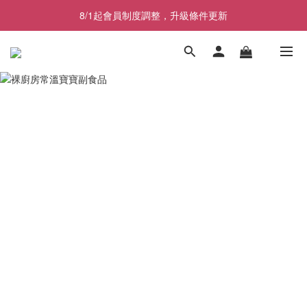
8/1起會員制度調整，升級條件更新
8/1起會員制度調整，升級條件更新
即日起至8/23暑假檔期優惠活動
副食品五入裝任選兩盒折100元, 五盒折400元
8/1起會員制度調整，升級條件更新