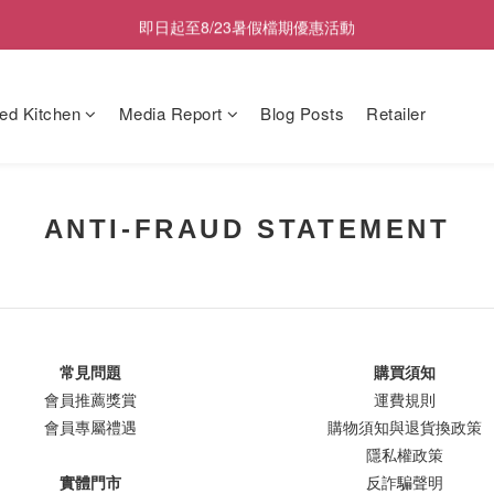
8/1起會員制度調整，升級條件更新
即日起至8/23暑假檔期優惠活動
副食品五入裝任選兩盒折100元, 五盒折400元
ed Kitchen
Media Report
Blog Posts
Retailer
8/1起會員制度調整，升級條件更新
ANTI-FRAUD STATEMENT
常見問題
購買須知
會員推薦獎賞
運費規則
會員專屬禮遇
購物須知與退貨換政策
隱私權政策
實體門市
反詐騙聲明