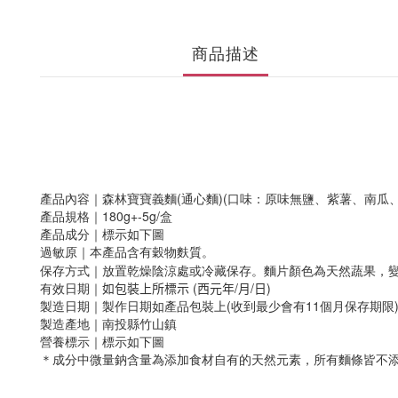
商品描述
產品內容
｜森林寶寶義麵(通心麵)(口味：原味無鹽、紫薯、南瓜、
產品規格
｜180g+-5g/盒
產品成分
｜標示如
下
圖
過敏原｜
本產品含有穀物麩質。
保存方式
｜放置乾燥陰涼處或冷藏保存。麵片顏色為天然蔬果，
有效日期
｜
如包裝上所標示
(
西元年
/
月
/
日
)
製造日期
｜製作日期如產品包裝上(收到最少會有11個月保存期限
製造產地
｜南投縣竹山鎮
營養標示
｜
標示如下圖
＊成分中微量鈉含量為添加食材自有的天然元素，所有麵條皆不