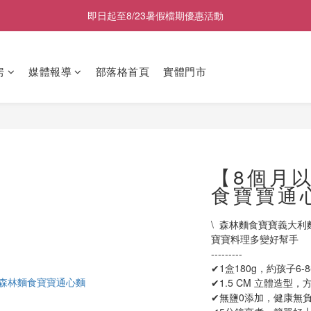
2026商品售價調整公告｜9月1日起適用
即日起至8/23暑假檔期優惠活動
副食品五入裝任選兩盒折100元, 五盒折400元
房
媒體報導
部落格首頁
實體門市
2026商品售價調整公告｜9月1日起適用
【8個月
食寶寶通
\  森林麵食寶寶義大利麵 
寶寶料理多變好幫手
---------
✔1盒180g，約孩子6-
✔1.5 CM 立體造型，
✔無鹽0添加，健康無負