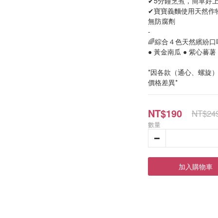
✔5分鐘烹煮，簡單好上
✔寶寶義麵使用天然作
無防腐劑
-
🌈綜合４色天然繽紛口味
● 黃金南瓜 ● 紫心蕃薯 
*因各款（通心、螺旋
價格差異*
NT$190
NT$24
數量
加入購物車