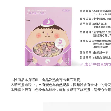
1.除商品本身瑕疵，食品及熟食寄出概不退貨。
2.若烹煮過程中，水有變色為自然現象，因麵體含有食材中的青
3.麵體上若有白色粉末為麵粉，輕拍後即可下鍋烹煮，請安心食