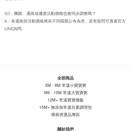
Q3
：團購、通路或優惠活動價格也會同步調整嗎？
A
：各通路與活動價格將依不同檔期公布為準，若有疑問可透過官方
LINE
詢問。
全部商品
5M - 8M 常溫小寶寶粥
9M - 15M 常溫大寶寶粥
12M+ 常溫寶寶燉飯
15M+ 無添加常溫兒童調理包
裸廚房選品專區
關於我們