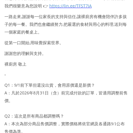
https://lin.ee/TFST7IA
我們很樂意為您說明
👉
,
,
一路走來
謝謝每一位家長的支持與信任
讓裸廚房有機會陪伴許多孩
,
,
子的每一餐。我們也會繼續努力
把嚴選的食材與用心的料理
送到每
一個家庭的餐桌上。
,
從第一口開始
用味覺探索世界。
謝謝您的理解與支持。
裸廚房
敬上
-
Q1
/1
：9
前下單但還沒出貨，會用原價還是新價？
A
2026
8
31
：凡於
年
月
日（含）前完成付款的訂單，皆適用調整前售
價。
Q2
：這次是所有商品都調整嗎？
A
：本次為部分商品售價調整，實際價格將依官網及各通路9/1公布
售價為準。