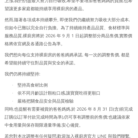
,
,
,
上漲
我們仍盡最大努力自行吸收
希望不要增加爸爸媽媽的負擔
也希
望讓更多家庭都能持續享用裸廚房的產品。
,
,
然而
隨著各項成本持續攀升, 即便我們仍繼續努力吸收大部分成本
但如今已難以完全自行負擔。為了持續維持產品品質、食材標準與
,
2026
9
1
,
服務品質
裸廚房將於
年
月
日起調整部分商品售價
實際價
格將依官網及各通路公告為準。
,
,
我們想向每位支持裸廚房的爸爸媽媽承諾
每一次的調整售價
都是
希望能持續守住對品質與安全的承諾。
:
我們仍將持續堅持
·
堅持高食材比例
,
·
依不同月齡設計顆粒口感
讓寶寶吃得更順口
·
嚴格把關食品安全與品質檢驗
,
,
2026
8
31
(
)
同時
也提醒有需要補貨的爸爸媽媽
於
年
月
日
含
前完成
(
),
;
訂購
以訂單付款完成時間為準
仍可享有調整前的售價
也建議依家
,
中食用量與保存期限適量準備
安心備貨。
,
LINE
,
若您對本次調整有任何疑問
歡迎加入裸廚房官方
與我們聯繫