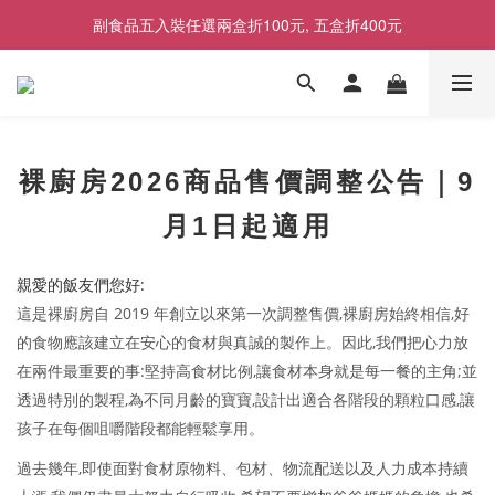
副食品五入裝任選兩盒折100元, 五盒折400元
2026商品售價調整公告｜9月1日起適用
2026商品售價調整公告｜9月1日起適用
裸廚房2026商品售價調整公告｜9
月1日起適用
:
親愛的飯友們您好
2019
,
,
這是裸廚房自
年創立以來第一次調整售價
裸廚房始終相信
好
,
的食物應該建立在安心的食材與真誠的製作上。因此
我們把心力放
:
,
;
在兩件最重要的事
堅持高食材比例
讓食材本身就是每一餐的主角
並
,
,
,
透過特別的製程
為不同月齡的寶寶
設計出適合各階段的顆粒口感
讓
孩子在每個咀嚼階段都能輕鬆享用。
,
過去幾年
即使面對食材原物料、包材、物流配送以及人力成本持續